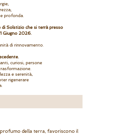
rgie;
arezza;
 e profonda.
 di Solstizio
che si terrà presso
1 Giugno 2026.
nità di rinnovamento.
recedente.
pianti, curiosi, persone
trasformazione.
lezza e serenità,
oter rigenerare
a.
l profumo della terra, favoriscono il