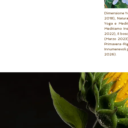
Dimensione Yo
2018), Natur
Yoga e Medit
Meditiamo In
2022), Il bos
(Marzo 2023),
Primavera-R
Innumerevoli 
2026).