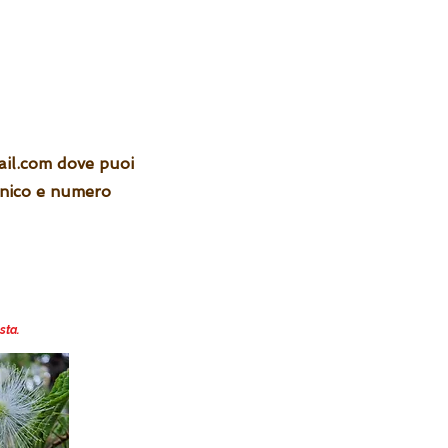
il.com
dove puoi
onico e numero
sta.