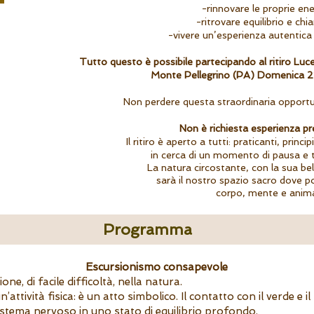
-rinnovare le proprie ene
-ritrovare equilibrio e chi
-vivere un’esperienza autentica
Tutto questo è possibile partecipando al ritiro Luce
Monte Pellegrino (PA) Domenica 2
Non perdere questa straordinaria opportu
Non è richiesta esperienza p
Il ritiro è aperto a tutti: praticanti, princi
in cerca di un momento di pausa e 
La natura circostante, con la sua bel
sarà il nostro spazio sacro dove p
corpo, mente e anim
Programma
Escursionismo consapevole
ne, di facile difficoltà, nella natura.
tività fisica: è un atto simbolico. Il contatto con il verde e i
 sistema nervoso in uno stato di equilibrio profondo.