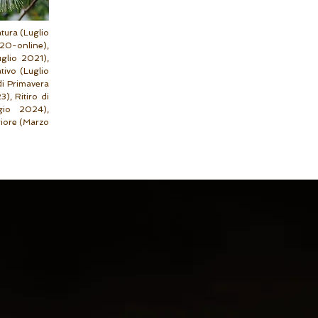
tura (Luglio
20-online),
glio 2021),
ivo (Luglio
di Primavera
), Ritiro di
gio 2024),
riore (Marzo