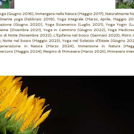
ga (Giugno 2016), Immergersi nella Natura (Maggio 2017), Naturalmente Na
almente yoga (Febbraio 2019), Yoga Integrale (Marzo, Aprile, Maggio 20
azione (Giugno 2020), Yoga Sciamanico (Luglio 2021), Yoga Yogin (Lu
sieme (Dicembre 2021), Yoga in Cammino (Giugno 2022), Yoga Medicreat
co di Notte (Novembre 2022), L’Epifania nel bosco (Gennaio 2023), Ritiro 
 Notte nel bosco (Maggio 2023), Yoga nel Solstizio d’Estate (Giugno 2023
igenerazione in Natura (Marzo 2024), Immersione in Natura (Mag
percorsi (Maggio 2024), Respiro di Primavera (Marzo 2025), Primavera Inte