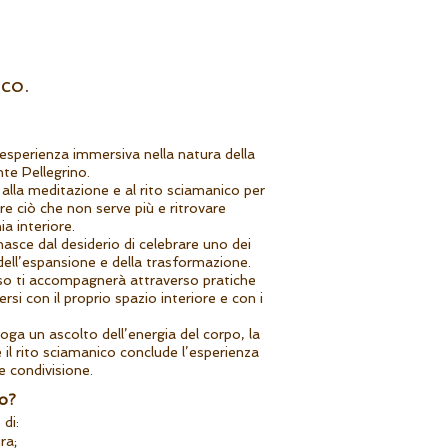
co.
’esperienza immersiva nella natura della
te Pellegrino.
lla meditazione e al rito sciamanico per
re ciò che non serve più e ritrovare
a interiore.
nasce dal desiderio di celebrare uno dei
 dell’espansione e della trasformazione.
orso ti accompagnerà attraverso pratiche
si con il proprio spazio interiore e con i
oga un ascolto dell’energia del corpo, la
il rito sciamanico conclude l’esperienza
e condivisione.
ro?
 di:
ra;